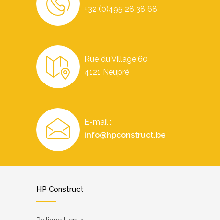
+32 (0)495 28 38 68
Rue du Village 60
4121 Neupré
E-mail :
info@hpconstruct.be
HP Construct