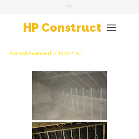
HP Construct
Parachèvement / Isolation