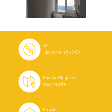
Tél. :
+32 (0)495 28 38 68
Rue du Village 60
4121 Neupré
E-mail :